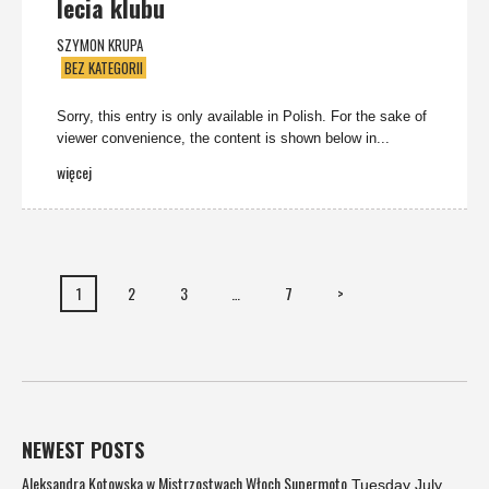
lecia klubu
SZYMON KRUPA
BEZ KATEGORII
Sorry, this entry is only available in Polish. For the sake of
viewer convenience, the content is shown below in...
więcej
1
2
3
…
7
>
NEWEST POSTS
Aleksandra Kotowska w Mistrzostwach Włoch Supermoto
Tuesday July