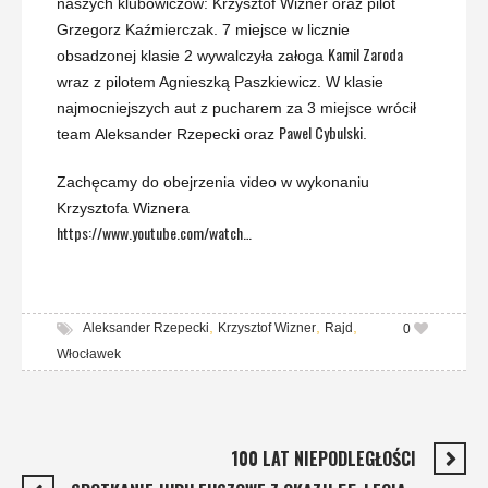
naszych klubowiczów: Krzysztof Wizner oraz pilot
Grzegorz Kaźmierczak. 7 miejsce w licznie
Kamil Zaroda
obsadzonej klasie 2 wywalczyła załoga
wraz z pilotem Agnieszką Paszkiewicz. W klasie
najmocniejszych aut z pucharem za 3 miejsce wrócił
Pawel Cybulski
team Aleksander Rzepecki oraz
.
Zachęcamy do obejrzenia video w wykonaniu
Krzysztofa Wiznera
https://www.youtube.com/watch…
,
,
,
Aleksander Rzepecki
Krzysztof Wizner
Rajd
0
Włocławek
100 LAT NIEPODLEGŁOŚCI