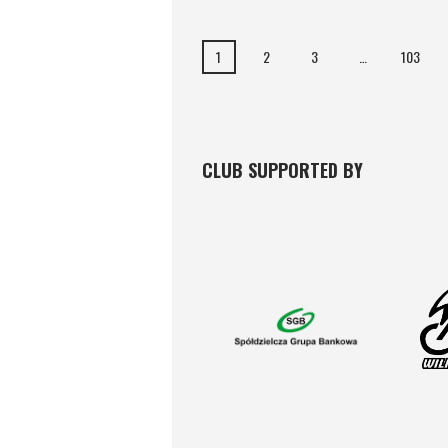
1
2
3
…
103
CLUB SUPPORTED BY