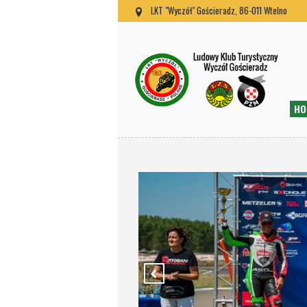
LKT "Wyczół" Gościeradz, 86-011 Wtelno
HO