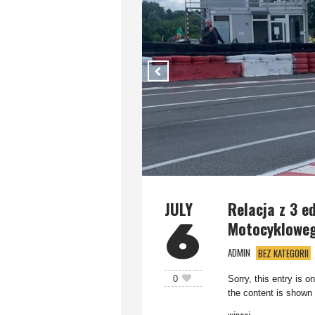
JULY
Relacja z 3 e
6
Motocyklowe
ADMIN
BEZ KATEGORII
Sorry, this entry is o
0
the content is shown 
więcej