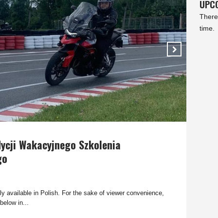
UPCO
There
time.
dycji Wakacyjnego Szkolenia
go
nly available in Polish. For the sake of viewer convenience,
below in...