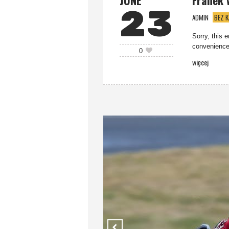
23
ADMIN
BEZ K
Sorry, this e
convenience,
0
więcej