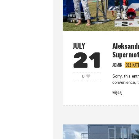
JULY
Aleksand
21
Supermo
ADMIN
BEZ KAT
Sorry, this ent
0
convenience, t
więcej