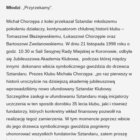
Młodzi
: „Przyrzekamy”.
Michał Chorzępa z kolei przekazał Sztandar młodszemu
pokoleniu działaczy, kontynuatorom chlubnej historii klubu –
Tomaszowi Błażejewskiemu, Łukaszowi Chorzępie oraz
Bartoszowi Zwolanowskiemu. W dniu 21 listopada 1998 roku o
godz. 10.30 w Sali Sesyjnej Rady Miejskiej w Koronowie, odbyła
się Jubileuszowa Akademia Klubowa, podczas której między
innymi dokonano wbicia symbolicznego gwoździa do drzewca
Sztandaru. Prezes Klubu Michała Chorzępa: „po raz pierwszy w
historii uroczyście na dzisiejszą akademię jubileuszową
wprowadziliśmy nowo ufundowany Sztandar Klubowy.
Szczególne zasługi w ufundowaniu Sztandaru mają inicjatorzy
uczczenia w ten sposób dorobku 35 lecia klubu, jaki i również
fundatorzy, których konkretny wkład finansowy pozwolił na
realizację tegoż zamierzenia. W tym momencie poprzez wbicie
do jego drzewca symbolicznego gwoździa pogniemy
uhonorować wszystkich fundatorów Sztandaru, zatem proszę