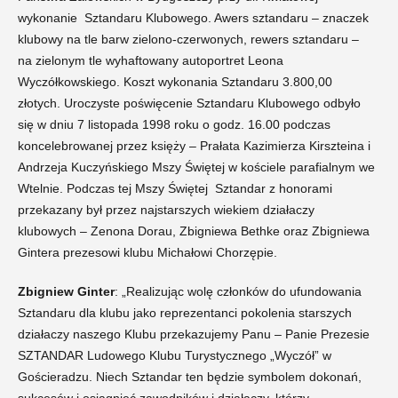
wykonanie Sztandaru Klubowego. Awers sztandaru – znaczek
klubowy na tle barw zielono-czerwonych, rewers sztandaru –
na zielonym tle wyhaftowany autoportret Leona
Wyczółkowskiego. Koszt wykonania Sztandaru 3.800,00
złotych. Uroczyste poświęcenie Sztandaru Klubowego odbyło
się w dniu 7 listopada 1998 roku o godz. 16.00 podczas
koncelebrowanej przez księży – Prałata Kazimierza Kirszteina i
Andrzeja Kuczyńskiego Mszy Świętej w kościele parafialnym we
Wtelnie. Podczas tej Mszy Świętej Sztandar z honorami
przekazany był przez najstarszych wiekiem działaczy
klubowych – Zenona Dorau, Zbigniewa Bethke oraz Zbigniewa
Gintera prezesowi klubu Michałowi Chorzępie.
Zbigniew Ginter
: „Realizując wolę członków do ufundowania
Sztandaru dla klubu jako reprezentanci pokolenia starszych
działaczy naszego Klubu przekazujemy Panu – Panie Prezesie
SZTANDAR Ludowego Klubu Turystycznego „Wyczół” w
Gościeradzu. Niech Sztandar ten będzie symbolem dokonań,