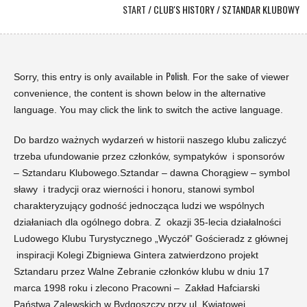
START
/
CLUB'S HISTORY
/
SZTANDAR KLUBOWY
Polish
Sorry, this entry is only available in
. For the sake of viewer
convenience, the content is shown below in the alternative
language. You may click the link to switch the active language.
Do bardzo ważnych wydarzeń w historii naszego klubu zaliczyć
trzeba ufundowanie przez członków, sympatyków i sponsorów
– Sztandaru Klubowego.Sztandar – dawna Chorągiew – symbol
sławy i tradycji oraz wierności i honoru, stanowi symbol
charakteryzujący godność jednocząca ludzi we wspólnych
działaniach dla ogólnego dobra. Z okazji 35-lecia działalności
Ludowego Klubu Turystycznego „Wyczół” Gościeradz z głównej
inspiracji Kolegi Zbigniewa Gintera zatwierdzono projekt
Sztandaru przez Walne Zebranie członków klubu w dniu 17
marca 1998 roku i zlecono Pracowni – Zakład Hafciarski
Państwa Zalewskich w Bydgoszczy przy ul. Kwiatowej