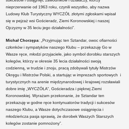
sukcesów i osiągnięć zawodników i działaczy, którzy
nieprzerwanie od 1963 roku, czynili wszystko, aby nazwa
Ludowy Klub Turystyczny WYCZÓŁ złotymi zgłoskami wpisał
się w pejzaż wsi Gościeradz, Ziemi Koronowskiej i naszej
Ojczyzny w 35 leciu jego działalności”.
Michał Chorzępa
: „Przyjmując ten Sztandar, owoc ofiarności
członków i sympatyków naszego Klubu – przekazuję Go w
Wasze ręce, młodzi przyjaciele, jako symbol dorobku starszych
kolegów, którzy w okresie 35 lecia działalności swoją
codzienną, w trudzie i znoju, pracą zdobywali tytuły Mistrzów
Okręgu i Mistrzów Polski, a startując w imprezach sportowych i
turystycznych na arenie międzynarodowej i krajowej rozsławiali
dobre imię „WYCZÓŁA”, Gościeradza i pięknej Ziemi
Koronowskiej. Wyrażam przekonanie, że Sztandar ten
przekazuję w godne ręce kontynuatorów tradycji i sukcesów
naszego Klubu, a Wasze dotychczasowe osiągnięcia i
młodzieńcza pasja sprawią, że dorobek Waszych Starszych
kolegów zostanie pomnożony”.