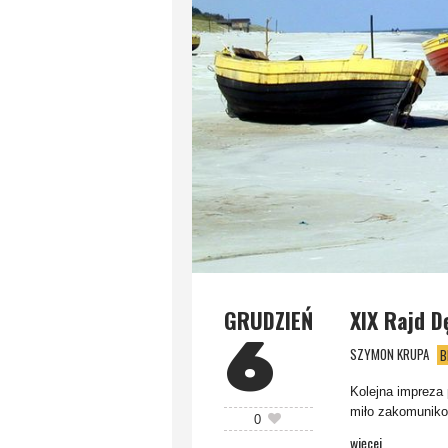
GRUDZIEŃ
XIX Rajd D
6
SZYMON KRUPA
B
Kolejna impreza 
miło zakomuniko
0
więcej