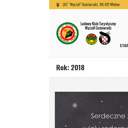
LKT "Wyczół" Gościeradz, 86-011 Wtelno
STA
Rok:
2018