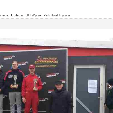
,
,
,
 lecie
Jubileusz
LKT Wyczół
Park Hotel Tryszczyn