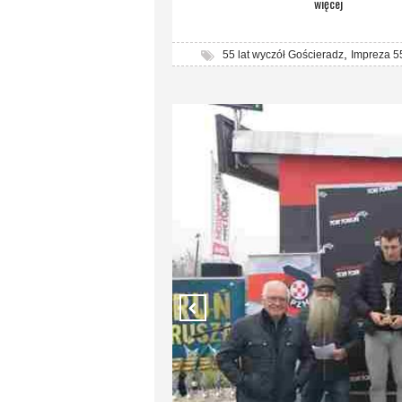
więcej
,
55 lat wyczół Gościeradz
Impreza 55