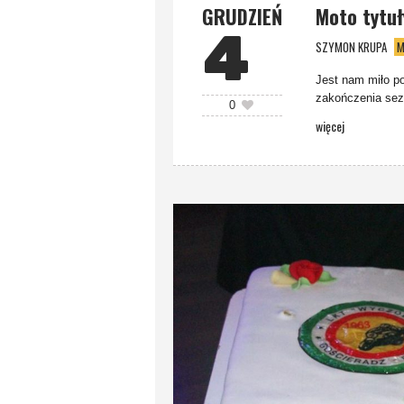
GRUDZIEŃ
Moto tytuł
4
SZYMON KRUPA
M
Jest nam miło p
zakończenia sezo
0
więcej