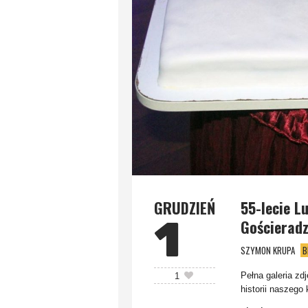
GRUDZIEŃ
55-lecie L
1
Gościerad
SZYMON KRUPA
B
Pełna galeria zd
1
historii naszego