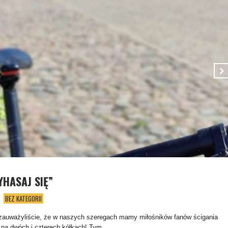
YHASAJ SIĘ”
BEZ KATEGORII
zauważyliście, że w naszych szeregach mamy miłośników fanów ścigania
ki na dwóch i czterech kółkach! Tym...