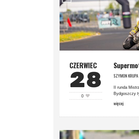
CZERWIEC
Supermot
28
SZYMON KRUPA
II runda Mist
Bydgoszczy ty
0
więcej