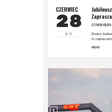
CZERWIEC
Jubileusz
28
Zaprasza
SZYMON KRUPA
Drodzy klubow
0
to zapraszamy
więcej