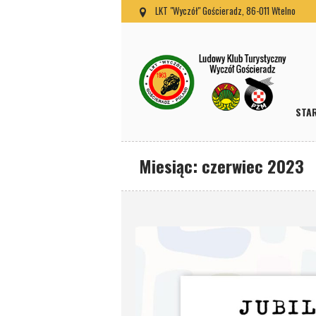
LKT "Wyczół" Gościeradz, 86-011 Wtelno
STA
Miesiąc:
czerwiec 2023