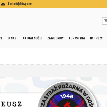
kontakt@lktwg.com
RT
O NAS
AKTUALNOŚCI
ZAWODNICY
TURYSTYKA
IMPREZY