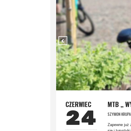
CZERWIEC
MTB ,, W
24
SZYMON KRUPA
Zapewne już 
się i turysty