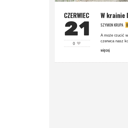
CZERWIEC
W krainie 
21
SZYMON KRUPA
B
A może rzucić 
czerwca nasz kol
0
więcej