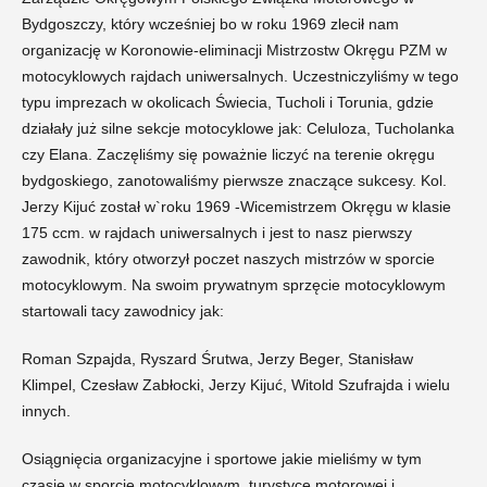
Bydgoszczy, który wcześniej bo w roku 1969 zlecił nam
organizację w Koronowie-eliminacji Mistrzostw Okręgu PZM w
motocyklowych rajdach uniwersalnych. Uczestniczyliśmy w tego
typu imprezach w okolicach Świecia, Tucholi i Torunia, gdzie
działały już silne sekcje motocyklowe jak: Celuloza, Tucholanka
czy Elana. Zaczęliśmy się poważnie liczyć na terenie okręgu
bydgoskiego, zanotowaliśmy pierwsze znaczące sukcesy. Kol.
Jerzy Kijuć został w`roku 1969 -Wicemistrzem Okręgu w klasie
175 ccm. w rajdach uniwersalnych i jest to nasz pierwszy
zawodnik, który otworzył poczet naszych mistrzów w sporcie
motocyklowym. Na swoim prywatnym sprzęcie motocyklowym
startowali tacy zawodnicy jak:
Roman Szpajda, Ryszard Śrutwa, Jerzy Beger, Stanisław
Klimpel, Czesław Zabłocki, Jerzy Kijuć, Witold Szufrajda i wielu
innych.
Osiągnięcia organizacyjne i sportowe jakie mieliśmy w tym
czasie w sporcie motocyklowym, turystyce motorowej i