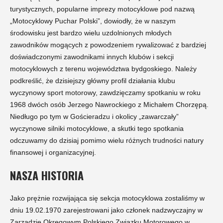
turystycznych, popularne imprezy motocyklowe pod nazwą
„Motocyklowy Puchar Polski”, dowiodły, że w naszym
środowisku jest bardzo wielu uzdolnionych młodych
zawodników mogących z powodzeniem rywalizować z bardziej
doświadczonymi zawodnikami innych klubów i sekcji
motocyklowych z terenu województwa bydgoskiego. Należy
podkreślić, że dzisiejszy główny profil działania klubu
wyczynowy sport motorowy, zawdzięczamy spotkaniu w roku
1968 dwóch osób Jerzego Nawrockiego z Michałem Chorzępą.
Niedługo po tym w Gościeradzu i okolicy „zawarczały”
wyczynowe silniki motocyklowe, a skutki tego spotkania
odczuwamy do dzisiaj pomimo wielu różnych trudności natury
finansowej i organizacyjnej.
NASZA HISTORIA
Jako prężnie rozwijająca się sekcja motocyklowa zostaliśmy w
dniu 19.02.1970 zarejestrowani jako członek nadzwyczajny w
Zarządzie Okręgowym Polskiego Związku Motorowego w