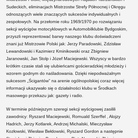
Sudeckich, eliminacjach Mistrzostw Strefy Północnej i Okręgu
odnoszących wiele znaczących sukcesów indywidualnych i
zespołowych. Na przełomie roku 1969/1970 po rozwiązaniu
sekcji wyścigów motocyklowych w Automobilklubie Bydgoskim,
przyszli reprezentować barwy naszego klubu doświadczeni
znani już Mistrzowie Polski jak: Jerzy Paradowski, Zdzisław
Lewandowski i Kazimierz Kminikowski oraz Zbigniew
Jaranowski, Jan Stolp i Józef Maciejewski. Wszyscy w bardzo
krótkim czasie stali się ulubieńcami gościeradzkiej młodzieży i
wzorem godnym do naśladowania. Dzięki niepodważalnym
sukcesom „Ścigantów” na arenie ogólnopolskiej coraz więcej
informacji ukazywało się o działalności klubu w Środkach
masowego przekazu jak: gazety i radio.
W terminie późniejszym szeregi sekcji wyścigowej zasilili
zawodnicy: Ryszard Maciejewski, Romuald Szerffel , Alojzy
Hadrich, Jerzy Kotlarek, Andrzej Michalski, Mieczysław
Kozłowski, Wiesław Bełdowski, Ryszard Gordon a następnie