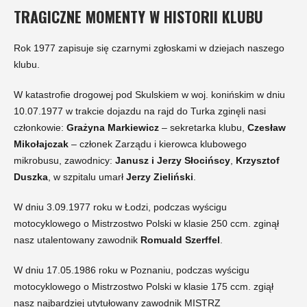
TRAGICZNE MOMENTY W HISTORII KLUBU
Rok 1977 zapisuje się czarnymi zgłoskami w dziejach naszego
klubu.
W katastrofie drogowej pod Skulskiem w woj. konińskim w dniu
10.07.1977 w trakcie dojazdu na rajd do Turka zginęli nasi
członkowie:
Grażyna Markiewicz
– sekretarka klubu,
Czesław
Mikołajczak
– członek Zarządu i kierowca klubowego
mikrobusu, zawodnicy:
Janusz i Jerzy Słocińscy
,
Krzysztof
Duszka
, w szpitalu umarł
Jerzy Zieliński
.
W dniu 3.09.1977 roku w Łodzi, podczas wyścigu
motocyklowego o Mistrzostwo Polski w klasie 250 ccm. zginął
nasz utalentowany zawodnik
Romuald Szerffel
.
W dniu 17.05.1986 roku w Poznaniu, podczas wyścigu
motocyklowego o Mistrzostwo Polski w klasie 175 ccm. zgiął
nasz najbardziej utytułowany zawodnik MISTRZ