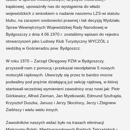
kajakowej, upoważniły nas do wystąpienia do władz
wojewódzkich z wnioskiem o nadanie naszemu LZS-wi statutu
klubu, na zarazem osobowości prawnej i tak decyzją Wydziału
Spraw Wewnętrznych Wojewódzkiej Rady Narodowej w
Bydgoszczy z dnia 4.06.1970 r. zostaliśmy wpisani do rejestru
stowarzyszeń jako Ludowy Klub Turystyczny WYCZÓŁ z
siedzibą w Gościeradzu pow. Bydgoszcz.
W roku 1970 – Zarząd Okręgowy PZM w Bydgoszczy,
przyszedł nam z pomocą i przekazał nieodpłatnie 5 nowych
motocykli rajdowych. Utworzyły się przez to bardzo mocne
podwaliny pod prężnie działającą już sekcję rajdową, w której
startowali wcześniej wymienieni zawodnicy oraz nowi jak: Piotr
Górkiewicz, Alfred Zieman, Jan Mystkowski, Edmund Szufrajda,
Krzysztof Duszka, Janusz i Jerzy Słocińscy, Jerzy i Zbigniew
Zielińscy i wielu wielu innych.
Zawodników naszych widać było na trasach eliminacji
Mistrzostw Polski, Międzynarodowych Rajdach Tatrzańskich i