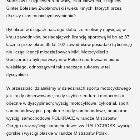
Stanisław i ZbigniewParadowscy, Piotr Nawrocki, Zbigniew
Ginter Bolesław Zwolanowski i wieku innych, których przez
dłuższy czas musiałbym wymieniać.
Był okres w dziejach naszego klubu, że mieliśmy najwięcej w
kraju zawodników posiadających licencję sportową M bo aż 37.
łącznie przez okres 35 lat 102 zawodników posiadało tą licencję
nie licząc licencji młodzieżowych MM. Motocykliści z
Gościeradza byli pierwszymi w Polsce sportowcami pionu
wiejskiego, odnoszącymi tak znaczące sukcesy w tej
dyscyplinie.
W przeszłości działaliśmy w dziedzinach sportu motocyklowego
jak: rajdy obserwowane, rajdy szybkie-enduro i motocross a
obecnie w dyscyplinach: wyścigi motocyklowe, cyklotrial, sport
samochodowy jak: popularne rajdy samochodowe, popularne
wyścigi samochodowe FOLKRACE w randze Mistrzostw
Okręgu oraz wyścigi samochodowe tzw. RALLYCROSS ,wyścigi
górskie i wyścigi płaskie w randze Mistrzostw Polski.