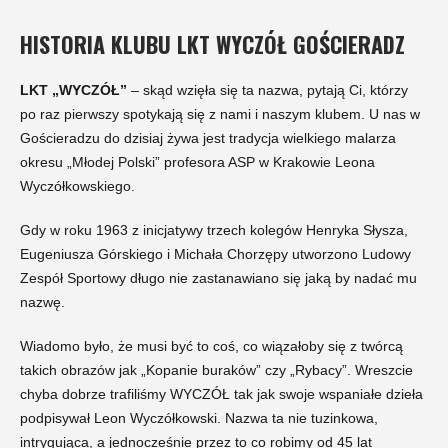
HISTORIA KLUBU LKT WYCZÓŁ GOŚCIERADZ
LKT „WYCZÓŁ”
– skąd wzięła się ta nazwa, pytają Ci, którzy
po raz pierwszy spotykają się z nami i naszym klubem. U nas w
Gościeradzu do dzisiaj żywa jest tradycja wielkiego malarza
okresu „Młodej Polski” profesora ASP w Krakowie Leona
Wyczółkowskiego.
Gdy w roku 1963 z inicjatywy trzech kolegów Henryka Słysza,
Eugeniusza Górskiego i Michała Chorzępy utworzono Ludowy
Zespół Sportowy długo nie zastanawiano się jaką by nadać mu
nazwę.
Wiadomo było, że musi być to coś, co wiązałoby się z twórcą
takich obrazów jak „Kopanie buraków” czy „Rybacy”. Wreszcie
chyba dobrze trafiliśmy WYCZÓŁ tak jak swoje wspaniałe dzieła
podpisywał Leon Wyczółkowski. Nazwa ta nie tuzinkowa,
intrygująca, a jednocześnie przez to co robimy od 45 lat