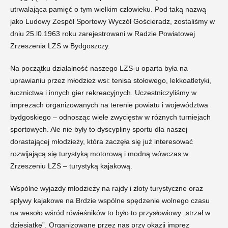
utrwalająca pamięć o tym wielkim człowieku. Pod taką nazwą
jako Ludowy Zespół Sportowy Wyczół Gościeradz, zostaliśmy w
dniu 25.l0.1963 roku zarejestrowani w Radzie Powiatowej
Zrzeszenia LZS w Bydgoszczy.
Na początku działalność naszego LZS-u oparta była na
uprawianiu przez młodzież wsi: tenisa stołowego, lekkoatletyki,
łucznictwa i innych gier rekreacyjnych. Uczestniczyliśmy w
imprezach organizowanych na terenie powiatu i województwa
bydgoskiego – odnosząc wiele zwycięstw w różnych turniejach
sportowych. Ale nie były to dyscypliny sportu dla naszej
dorastającej młodzieży, która zaczęła się już interesować
rozwijającą się turystyką motorową i modną wówczas w
Zrzeszeniu LZS – turystyką kajakową.
Wspólne wyjazdy młodzieży na rajdy i zloty turystyczne oraz
spływy kajakowe na Brdzie wspólne spędzenie wolnego czasu
na wesoło wśród rówieśników to było to przysłowiowy „strzał w
dziesiątkę”. Organizowane przez nas przy okazji imprez