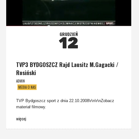
GRUDZIEŃ
12
TVP3 BYDGOSZCZ Rajd Lausitz M.Gagacki /
Rosiński
ADMIN
MEDIA O NAS
TVP Bydgoszcz sport z dnia 22.10.2008\r\n\r\nZobacz
materiał filmowy.
więcej