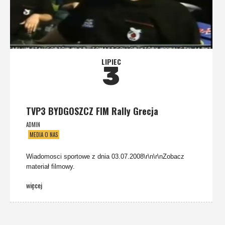
LIPIEC
3
TVP3 BYDGOSZCZ FIM Rally Grecja
ADMIN
MEDIA O NAS
Wiadomosci sportowe z dnia 03.07.2008\r\n\r\nZobacz
materiał filmowy.
więcej