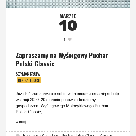
MARZEC
10
1
Zapraszamy na Wyścigowy Puchar
Polski Classic
SZYMON KRUPA
BEZ KATEGORII
Już dziś zarezerwujcie sobie w kalendarzu ostatnią sobotę
wakacji 2020. 29 sierpnia ponownie będziemy
gospodarzem Wyścigowego Motocyklowego Pucharu
Polski Classic,...
więcej
,
,
Bydgoszcz Kartodrom
Puchar Polski Classic
Wyczół