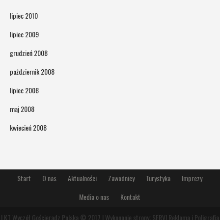
lipiec 2010
lipiec 2009
grudzień 2008
październik 2008
lipiec 2008
maj 2008
kwiecień 2008
Start
O nas
Aktualności
Zawodnicy
Turystyka
Imprezy
Media o nas
Kontakt
LKT Wyczół Gościeradz Polska © 2017 | Wykonanie strony:
SERVI Reklama i Poligrafia