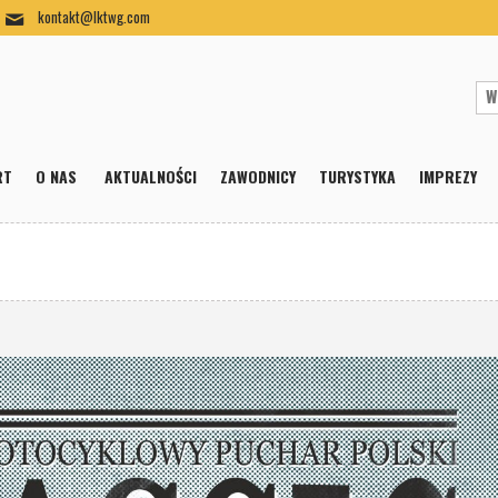
kontakt@lktwg.com
RT
O NAS
AKTUALNOŚCI
ZAWODNICY
TURYSTYKA
IMPREZY