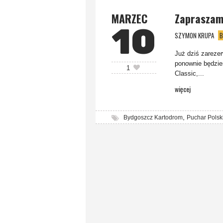
MARZEC
Zapraszam
10
SZYMON KRUPA
B
Już dziś zarezer
ponownie będzi
1
Classic,...
więcej
,
Bydgoszcz Kartodrom
Puchar Polsk