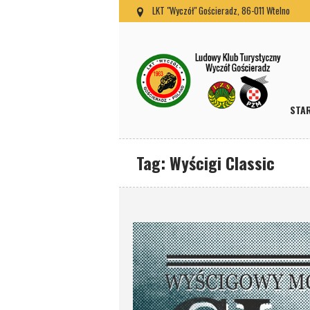
LKT "Wyczół" Gościeradz, 86-011 Wtelno
STA
Tag:
Wyścigi Classic