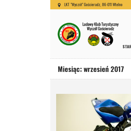
LKT "Wyczół" Gościeradz, 86-011 Wtelno
STA
Miesiąc:
wrzesień 2017