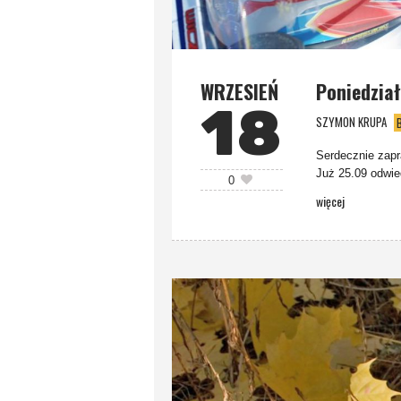
WRZESIEŃ
Poniedzia
18
SZYMON KRUPA
Serdecznie zapr
Już 25.09 odwie
0
więcej