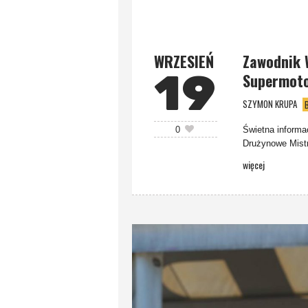
WRZESIEŃ
Zawodnik 
19
Supermot
SZYMON KRUPA
Świetna informa
0
Drużynowe Mist
więcej