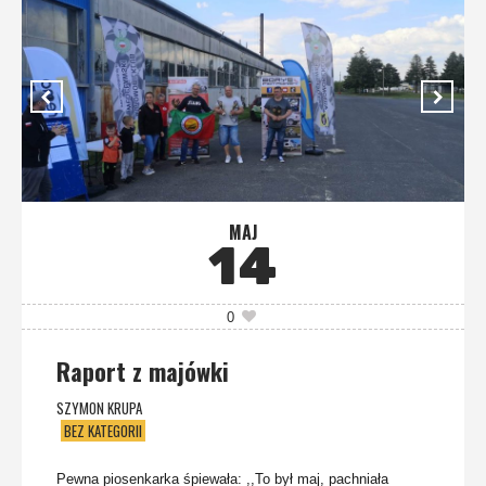
MAJ
14
0
Raport z majówki
SZYMON KRUPA
BEZ KATEGORII
Pewna piosenkarka śpiewała: ,,To był maj, pachniała