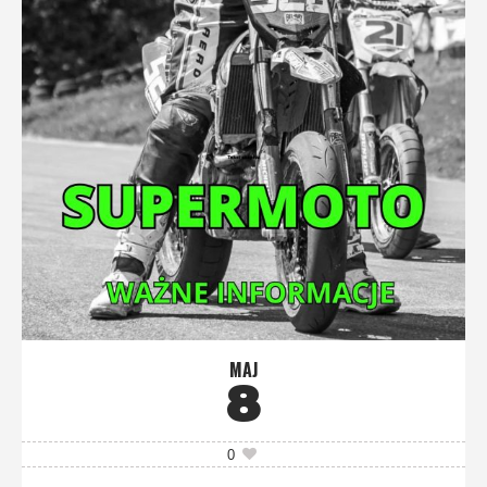
MAJ
8
0