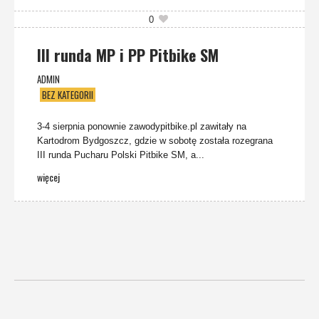
0
III runda MP i PP Pitbike SM
ADMIN
BEZ KATEGORII
3-4 sierpnia ponownie zawodypitbike.pl zawitały na
Kartodrom Bydgoszcz, gdzie w sobotę została rozegrana
III runda Pucharu Polski Pitbike SM, a...
więcej