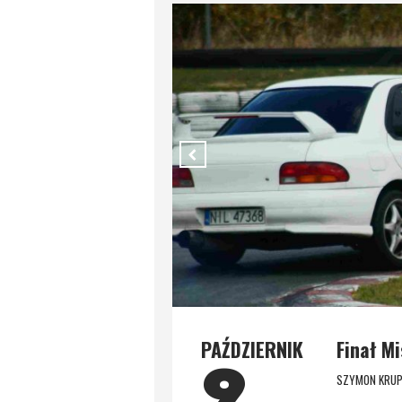
PAŹDZIERNIK
Finał M
9
SZYMON KRUP