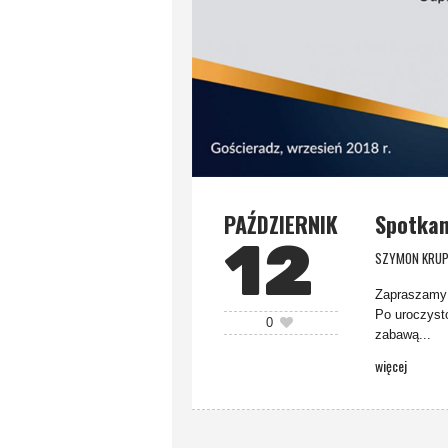
PAŹDZIERNIK
Spotkan
12
SZYMON KRUP
Zapraszamy 
Po uroczysto
0
zabawą...
więcej