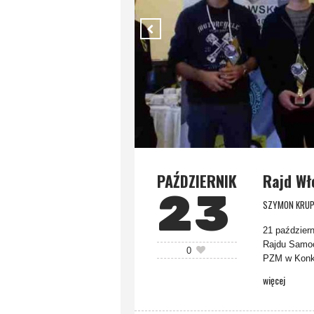
PAŹDZIERNIK
Rajd Wł
23
SZYMON KRUP
21 paździer
Rajdu Samoc
0
PZM w Konku
więcej