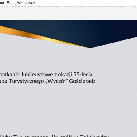
,
,
ner
Rajd
Włocławek