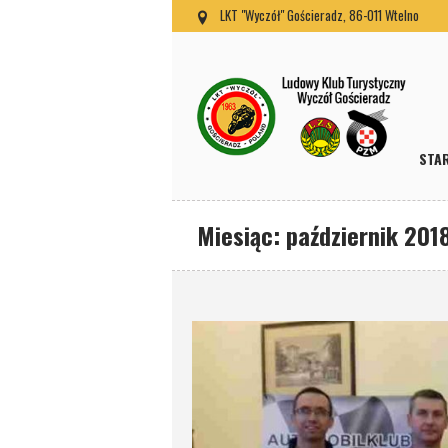
LKT "Wyczół" Gościeradz, 86-011 Wtelno
STA
Miesiąc:
październik 201