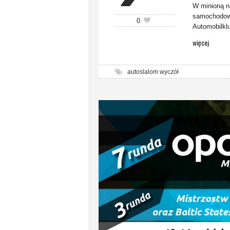
W minioną n
samochodowy
0
Automobilkl
więcej
autoslalom wyczół