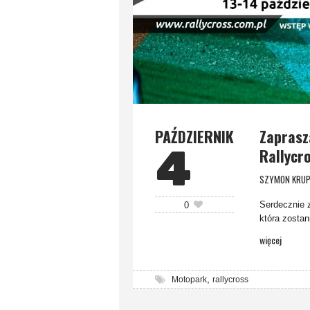
PAŹDZIERNIK
Zaprasz
4
Rallycr
SZYMON KRUP
Serdecznie 
0
która zostan
więcej
,
Motopark
rallycross