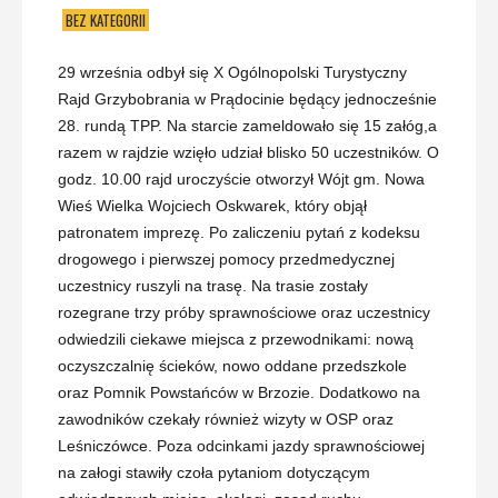
BEZ KATEGORII
29 września odbył się X Ogólnopolski Turystyczny
Rajd Grzybobrania w Prądocinie będący jednocześnie
28. rundą TPP. Na starcie zameldowało się 15 załóg,a
razem w rajdzie wzięło udział blisko 50 uczestników. O
godz. 10.00 rajd uroczyście otworzył Wójt gm. Nowa
Wieś Wielka Wojciech Oskwarek, który objął
patronatem imprezę. Po zaliczeniu pytań z kodeksu
drogowego i pierwszej pomocy przedmedycznej
uczestnicy ruszyli na trasę. Na trasie zostały
rozegrane
trzy próby sprawnościowe oraz uczestnicy
odwiedzili ciekawe miejsca z przewodnikami: nową
oczyszczalnię ścieków, nowo oddane przedszkole
oraz Pomnik Powstańców w Brzozie. Dodatkowo na
zawodników czekały również wizyty w OSP oraz
Leśniczówce. Poza odcinkami jazdy sprawnościowej
na załogi stawiły czoła pytaniom dotyczącym