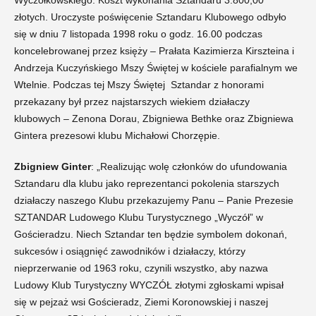
Wyczółkowskiego. Koszt wykonania Sztandaru 3.800,00
złotych. Uroczyste poświęcenie Sztandaru Klubowego odbyło
się w dniu 7 listopada 1998 roku o godz. 16.00 podczas
koncelebrowanej przez księży – Prałata Kazimierza Kirszteina i
Andrzeja Kuczyńskiego Mszy Świętej w kościele parafialnym we
Wtelnie. Podczas tej Mszy Świętej Sztandar z honorami
przekazany był przez najstarszych wiekiem działaczy
klubowych – Zenona Dorau, Zbigniewa Bethke oraz Zbigniewa
Gintera prezesowi klubu Michałowi Chorzępie.
Zbigniew Ginter
: „Realizując wolę członków do ufundowania
Sztandaru dla klubu jako reprezentanci pokolenia starszych
działaczy naszego Klubu przekazujemy Panu – Panie Prezesie
SZTANDAR Ludowego Klubu Turystycznego „Wyczół” w
Gościeradzu. Niech Sztandar ten będzie symbolem dokonań,
sukcesów i osiągnięć zawodników i działaczy, którzy
nieprzerwanie od 1963 roku, czynili wszystko, aby nazwa
Ludowy Klub Turystyczny WYCZÓŁ złotymi zgłoskami wpisał
się w pejzaż wsi Gościeradz, Ziemi Koronowskiej i naszej