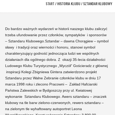
START
/
HISTORIA KLUBU
/
SZTANDAR KLUBOWY
Do bardzo ważnych wydarzeń w historii naszego klubu zaliczyć
trzeba ufundowanie przez członków, sympatyków i sponsorów
– Sztandaru Klubowego.Sztandar – dawna Chorągiew – symbol
sławy i tradycji oraz wierności i honoru, stanowi symbol
charakteryzujący godność jednocząca ludzi we wspólnych
działaniach dla ogólnego dobra. Z okazji 35-lecia działalności
Ludowego Klubu Turystycznego „Wyczół” Gościeradz z głównej
inspiracji Kolegi Zbigniewa Gintera zatwierdzono projekt
Sztandaru przez Walne Zebranie członków klubu w dniu 17
marca 1998 roku i zlecono Pracowni – Zakład Hafciarski
Państwa Zalewskich w Bydgoszczy przy ul. Kwiatowej
wykonanie Sztandaru Klubowego. Awers sztandaru – znaczek
klubowy na tle barw zielono-czerwonych, rewers sztandaru –
na zielonym tle wyhaftowany autoportret Leona