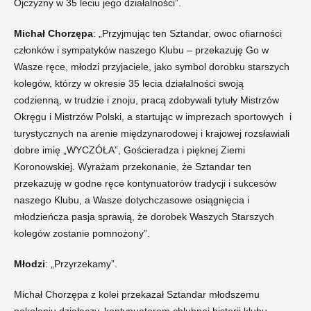
Ojczyzny w 35 leciu jego działalności”.
Michał Chorzępa
: „Przyjmując ten Sztandar, owoc ofiarności
członków i sympatyków naszego Klubu – przekazuję Go w
Wasze ręce, młodzi przyjaciele, jako symbol dorobku starszych
kolegów, którzy w okresie 35 lecia działalności swoją
codzienną, w trudzie i znoju, pracą zdobywali tytuły Mistrzów
Okręgu i Mistrzów Polski, a startując w imprezach sportowych i
turystycznych na arenie międzynarodowej i krajowej rozsławiali
dobre imię „WYCZÓŁA”, Gościeradza i pięknej Ziemi
Koronowskiej. Wyrażam przekonanie, że Sztandar ten
przekazuję w godne ręce kontynuatorów tradycji i sukcesów
naszego Klubu, a Wasze dotychczasowe osiągnięcia i
młodzieńcza pasja sprawią, że dorobek Waszych Starszych
kolegów zostanie pomnożony”.
Młodzi
: „Przyrzekamy”.
Michał Chorzępa z kolei przekazał Sztandar młodszemu