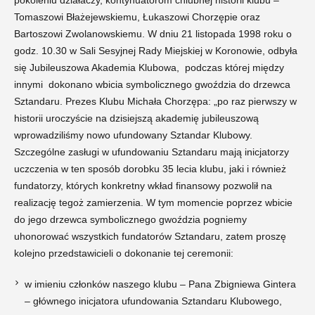
pokoleniu działaczy, kontynuatorom chlubnej historii klubu –
Tomaszowi Błażejewskiemu, Łukaszowi Chorzępie oraz
Bartoszowi Zwolanowskiemu. W dniu 21 listopada 1998 roku o
godz. 10.30 w Sali Sesyjnej Rady Miejskiej w Koronowie, odbyła
się Jubileuszowa Akademia Klubowa, podczas której między
innymi dokonano wbicia symbolicznego gwoździa do drzewca
Sztandaru. Prezes Klubu Michała Chorzępa: „po raz pierwszy w
historii uroczyście na dzisiejszą akademię jubileuszową
wprowadziliśmy nowo ufundowany Sztandar Klubowy.
Szczególne zasługi w ufundowaniu Sztandaru mają inicjatorzy
uczczenia w ten sposób dorobku 35 lecia klubu, jaki i również
fundatorzy, których konkretny wkład finansowy pozwolił na
realizację tegoż zamierzenia. W tym momencie poprzez wbicie
do jego drzewca symbolicznego gwoździa pogniemy
uhonorować wszystkich fundatorów Sztandaru, zatem proszę
kolejno przedstawicieli o dokonanie tej ceremonii:
w imieniu członków naszego klubu – Pana Zbigniewa Gintera
– głównego inicjatora ufundowania Sztandaru Klubowego,