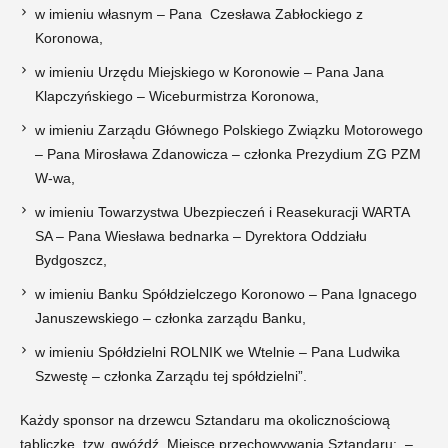
w imieniu własnym – Pana Czesława Zabłockiego z
Koronowa,
w imieniu Urzędu Miejskiego w Koronowie – Pana Jana
Klapczyńskiego – Wiceburmistrza Koronowa,
w imieniu Zarządu Głównego Polskiego Związku Motorowego
– Pana Mirosława Zdanowicza – członka Prezydium ZG PZM
W-wa,
w imieniu Towarzystwa Ubezpieczeń i Reasekuracji WARTA
SA – Pana Wiesława bednarka – Dyrektora Oddziału
Bydgoszcz,
w imieniu Banku Spółdzielczego Koronowo – Pana Ignacego
Januszewskiego – członka zarządu Banku,
w imieniu Spółdzielni ROLNIK we Wtelnie – Pana Ludwika
Szwestę – członka Zarządu tej spółdzielni”.
Każdy sponsor na drzewcu Sztandaru ma okolicznościową
tabliczkę, tzw. gwóźdź. Miejsce przechowywania Sztandaru: –