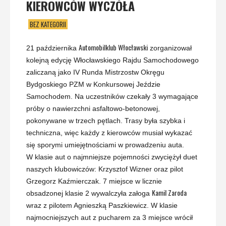
KIEROWCÓW WYCZÓŁA
BEZ KATEGORII
Automobilklub Włocławski
21 października
zorganizował
kolejną edycję Włocławskiego Rajdu Samochodowego
zaliczaną jako IV Runda Mistrzostw Okręgu
Bydgoskiego PZM w Konkursowej Jeździe
Samochodem. Na uczestników czekały 3 wymagające
próby o nawierzchni asfaltowo-betonowej,
pokonywane w trzech pętlach. Trasy była szybka i
techniczna, więc każdy z kierowców musiał wykazać
się sporymi umiejętnościami w prowadzeniu auta.
W klasie aut o najmniejsze pojemności zwyciężył duet
naszych klubowiczów: Krzysztof Wizner oraz pilot
Grzegorz Kaźmierczak. 7 miejsce w licznie
Kamil Zaroda
obsadzonej klasie 2 wywalczyła załoga
wraz z pilotem Agnieszką Paszkiewicz. W klasie
najmocniejszych aut z pucharem za 3 miejsce wrócił