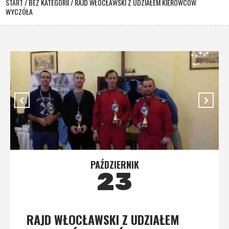
START
/
BEZ KATEGORII
/
RAJD WŁOCŁAWSKI Z UDZIAŁEM KIEROWCÓW
WYCZÓŁA
PAŹDZIERNIK
23
RAJD WŁOCŁAWSKI Z UDZIAŁEM