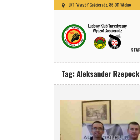
LKT "Wyczół" Gościeradz, 86-011 Wtelno
STA
Tag:
Aleksander Rzepeck