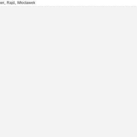
,
,
ner
Rajd
Włocławek