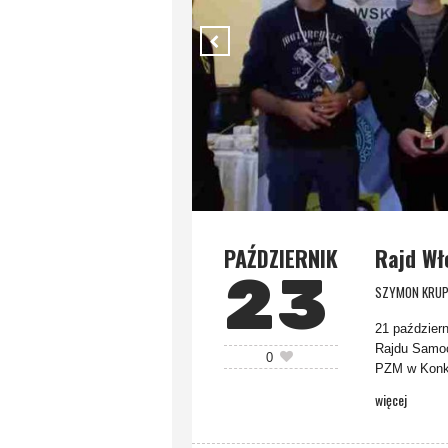
PAŹDZIERNIK
Rajd Wł
23
SZYMON KRUP
21 paździer
Rajdu Samoc
0
PZM w Konku
więcej