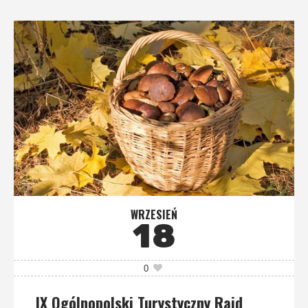
WRZESIEŃ
18
0
IX Ogólnopolski Turystyczny Rajd