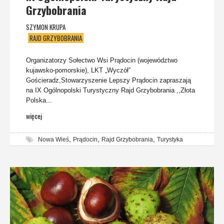
Grzybobrania
SZYMON KRUPA
RAJD GRZYBOBRANIA
Organizatorzy Sołectwo Wsi Prądocin (województwo
kujawsko-pomorskie), LKT „Wyczół”
Gościeradz,Stowarzyszenie Lepszy Prądocin zapraszają
na IX Ogólnopolski Turystyczny Rajd Grzybobrania ,,Złota
Polska...
więcej
,
,
,
Nowa Wieś
Prądocin
Rajd Grzybobrania
Turystyka