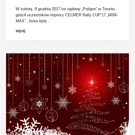
W sobotę, 9 grudnia 2017 tor rajdowy „Poligon” w Toruniu
gościł uczestników imprezy CELMER Rally CUP’17 „MINI-
MAX” , która była...
więcej