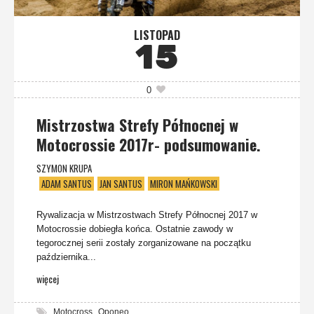
LISTOPAD
15
0
Mistrzostwa Strefy Północnej w
Motocrossie 2017r- podsumowanie.
SZYMON KRUPA
ADAM SANTUS
JAN SANTUS
MIRON MAŃKOWSKI
Rywalizacja w Mistrzostwach Strefy Północnej 2017 w
Motocrossie dobiegła końca. Ostatnie zawody w
tegorocznej serii zostały zorganizowane na początku
października...
więcej
,
Motocross
Oponeo