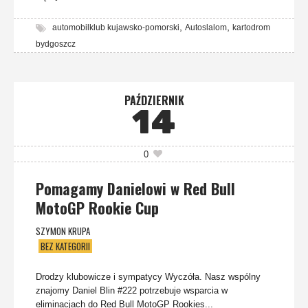
,
,
automobilklub kujawsko-pomorski
Autoslalom
kartodrom
bydgoszcz
PAŹDZIERNIK
14
0
Pomagamy Danielowi w Red Bull
MotoGP Rookie Cup
SZYMON KRUPA
BEZ KATEGORII
Drodzy klubowicze i sympatycy Wyczóła. Nasz wspólny
znajomy Daniel Blin #222 potrzebuje wsparcia w
eliminacjach do Red Bull MotoGP Rookies...