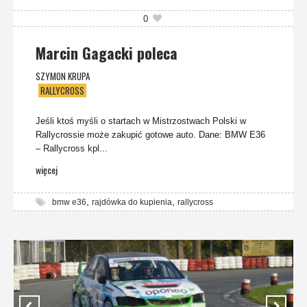
0
Marcin Gagacki poleca
SZYMON KRUPA
RALLYCROSS
Jeśli ktoś myśli o startach w Mistrzostwach Polski w
Rallycrossie może zakupić gotowe auto. Dane: BMW E36
– Rallycross kpl...
więcej
,
,
bmw e36
rajdówka do kupienia
rallycross