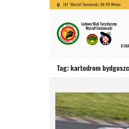
LKT "Wyczół" Gościeradz, 86-011 Wtelno
STA
Tag:
kartodrom bydgoszc