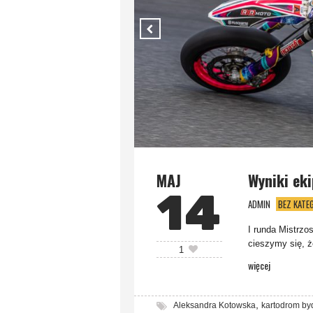
MAJ
Wyniki ek
14
ADMIN
BEZ KATEG
I runda Mistrzos
cieszymy się, ż
1
więcej
,
Aleksandra Kotowska
kartodrom by