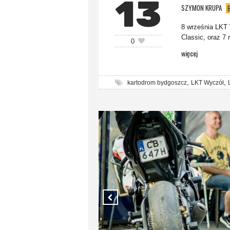
13
SZYMON KRUPA
8 września LKT 
Classic, oraz 7
0
więcej
,
,
kartodrom bydgoszcz
LKT Wyczół