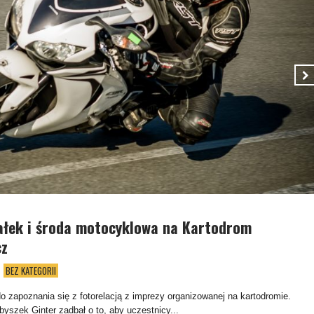
ałek i środa motocyklowa na Kartodrom
cz
BEZ KATEGORII
 zapoznania się z fotorelacją z imprezy organizowanej na kartodromie.
yszek Ginter zadbał o to, aby uczestnicy...