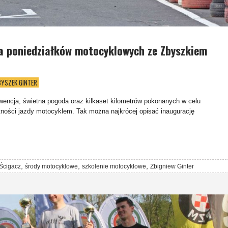
a poniedziałków motocyklowych ze Zbyszkiem
BYSZEK GINTER
wencja, świetna pogoda oraz kilkaset kilometrów pokonanych w celu
tności jazdy motocyklem. Tak można najkrócej opisać inaugurację
,
,
,
Ścigacz
środy motocyklowe
szkolenie motocyklowe
Zbigniew Ginter