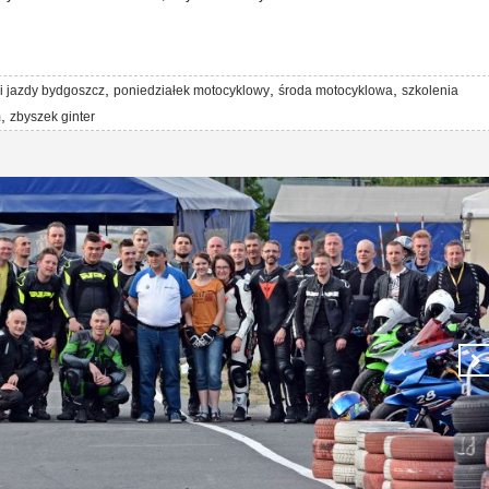
,
,
,
i jazdy bydgoszcz
poniedziałek motocyklowy
środa motocyklowa
szkolenia
,
m
zbyszek ginter