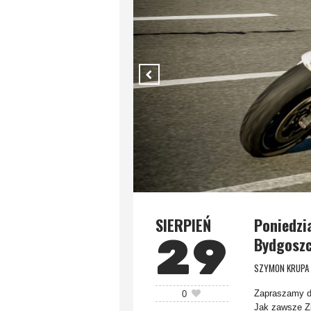
SIERPIEŃ
Poniedzi
29
Bydgosz
SZYMON KRUPA
Zapraszamy do
0
Jak zawsze Zb