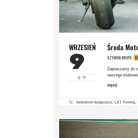
WRZESIEŃ
Środa Mot
9
SZYMON KRUPA
B
Zapraszamy do za
naszego klubowi
0
więcej
,
,
kartodrom bydgoszcz
LKT Trening