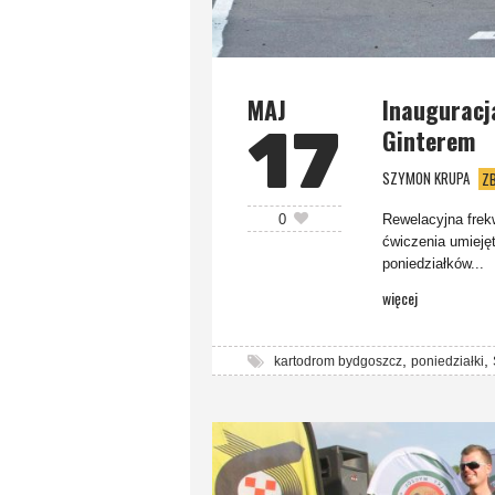
MAJ
Inauguracj
17
Ginterem
SZYMON KRUPA
Z
Rewelacyjna frek
0
ćwiczenia umieję
poniedziałków...
więcej
,
,
kartodrom bydgoszcz
poniedziałki