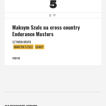
5
0
Maksym Szulc na cross country
Endurance Masters
SZYMON KRUPA
MAKSYM SZULC
QUADY
więcej