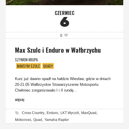
CZERWIEC
6
0
Max Szulc i Enduro w Wałbrzychu
SZYMON KRUPA
MAKSYM SZULC
QUADY
Kurz już dawno opadł na hałdzie Wiesław, gdzie w dniach
20-21.05 Wałbrzyskie Stowarzyszenie Motosportu
Chełmiec zorganizowało I i II rundę...
więcej
,
,
,
,
Cross Country
Enduro
LKT Wyczół
MaxQuad
,
,
Motocross
Quad
Yamaha Raptor