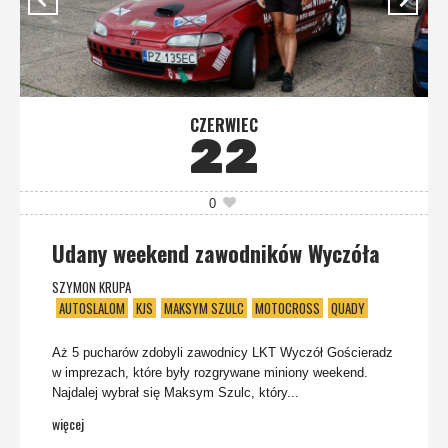
CZERWIEC
22
0
Udany weekend zawodników Wyczóła
SZYMON KRUPA
AUTOSLALOM
KJS
MAKSYM SZULC
MOTOCROSS
QUADY
Aż 5 pucharów zdobyli zawodnicy LKT Wyczół Gościeradz
w imprezach, które były rozgrywane miniony weekend.
Najdalej wybrał się Maksym Szulc, który...
więcej