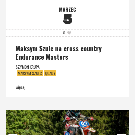
MARZEC
5
0
Maksym Szulc na cross country
Endurance Masters
SZYMON KRUPA
MAKSYM SZULC
QUADY
więcej