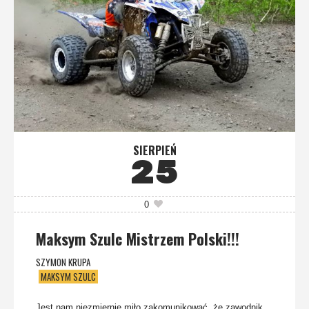
SIERPIEŃ
25
0
Maksym Szulc Mistrzem Polski!!!
SZYMON KRUPA
MAKSYM SZULC
Jest nam niezmiernie miło zakomunikować, że zawodnik