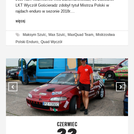
LKT Wyczół Gościeradz zdobył tytuł Mistrza Polski w
rajdach enduro w sezonie 2018r....
więcej
,
,
,
Maksym Szulc
Max Szulc
MaxQuad Team
Mistrzostwa
,
Polski Enduro
Quad Wyczół
CZERWIEC
22