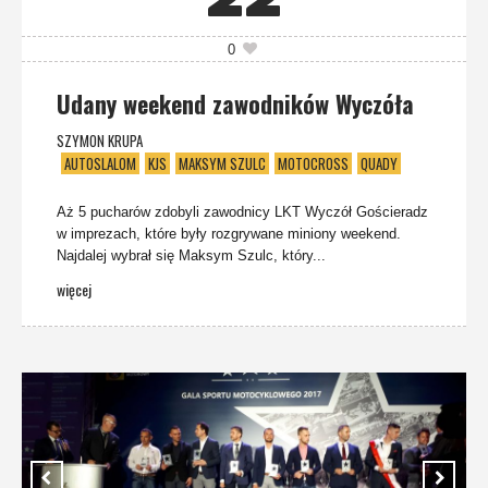
0
Udany weekend zawodników Wyczóła
SZYMON KRUPA
AUTOSLALOM
KJS
MAKSYM SZULC
MOTOCROSS
QUADY
Aż 5 pucharów zdobyli zawodnicy LKT Wyczół Gościeradz
w imprezach, które były rozgrywane miniony weekend.
Najdalej wybrał się Maksym Szulc, który...
więcej