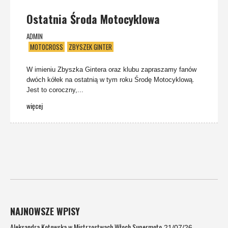
Ostatnia Środa Motocyklowa
ADMIN
MOTOCROSS
ZBYSZEK GINTER
W imieniu Zbyszka Gintera oraz klubu zapraszamy fanów
dwóch kółek na ostatnią w tym roku Środę Motocyklową.
Jest to coroczny,...
więcej
NAJNOWSZE WPISY
Aleksandra Kotowska w Mistrzostwach Włoch Supermoto
21/07/26