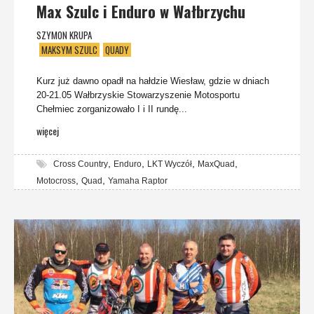
Max Szulc i Enduro w Wałbrzychu
SZYMON KRUPA
MAKSYM SZULC
QUADY
Kurz już dawno opadł na hałdzie Wiesław, gdzie w dniach
20-21.05 Wałbrzyskie Stowarzyszenie Motosportu
Chełmiec zorganizowało I i II rundę...
więcej
,
,
,
,
Cross Country
Enduro
LKT Wyczół
MaxQuad
,
,
Motocross
Quad
Yamaha Raptor