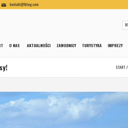
kontakt@lktwg.com
RT
O NAS
AKTUALNOŚCI
ZAWODNICY
TURYSTYKA
IMPREZY
sy!
START