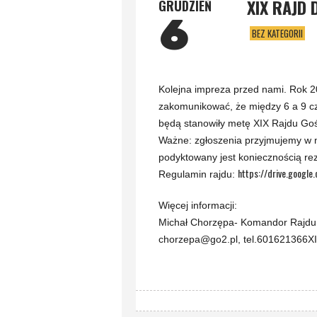
XIX RAJD 
GRUDZIEŃ
6
BEZ KATEGORII
Kolejna impreza przed nami. Rok 201
zakomunikować, że między 6 a 9 c
będą stanowiły metę XIX Rajdu Goś
Ważne: zgłoszenia przyjmujemy w n
podyktowany jest koniecznością rez
https://drive.googl
Regulamin rajdu:
Więcej informacji:
Michał Chorzępa- Komandor Rajdu
chorzepa@go2.pl, tel.601621366XI