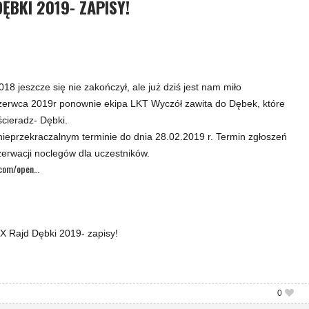
DĘBKI 2019- ZAPISY!
8 jeszcze się nie zakończył, ale już dziś jest nam miło
zerwca 2019r ponownie ekipa LKT Wyczół zawita do Dębek, które
cieradz- Dębki.
ieprzekraczalnym terminie do dnia 28.02.2019 r. Termin zgłoszeń
erwacji noclegów dla uczestników.
e.com/open…
X Rajd Dębki 2019- zapisy!
0