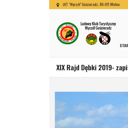
LKT "Wyczół" Gościeradz, 86-011 Wtelno
STA
XIX Rajd Dębki 2019- zapi