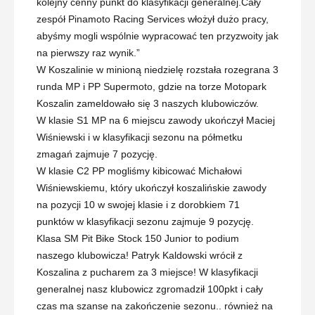
kolejny cenny punkt do klasyfikacji generalnej.Cały
zespół Pinamoto Racing Services włożył dużo pracy,
abyśmy mogli wspólnie wypracować ten przyzwoity jak
na pierwszy raz wynik.”
W Koszalinie w minioną niedzielę rozstała rozegrana 3
runda MP i PP Supermoto, gdzie na torze Motopark
Koszalin zameldowało się 3 naszych klubowiczów.
W klasie S1 MP na 6 miejscu zawody ukończył Maciej
Wiśniewski i w klasyfikacji sezonu na półmetku
zmagań zajmuje 7 pozycję.
W klasie C2 PP mogliśmy kibicować Michałowi
Wiśniewskiemu, który ukończył koszalińskie zawody
na pozycji 10 w swojej klasie i z dorobkiem 71
punktów w klasyfikacji sezonu zajmuje 9 pozycję.
Klasa SM Pit Bike Stock 150 Junior to podium
naszego klubowicza! Patryk Kaldowski wrócił z
Koszalina z pucharem za 3 miejsce! W klasyfikacji
generalnej nasz klubowicz zgromadził 100pkt i cały
czas ma szanse na zakończenie sezonu.. również na