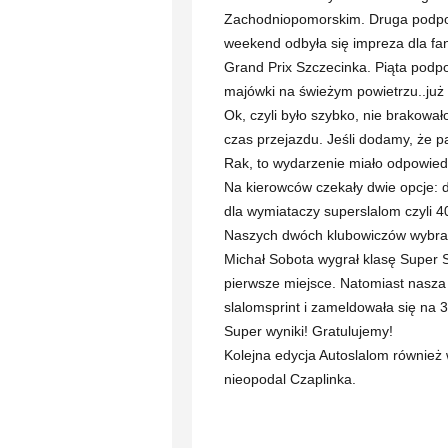
Zachodniopomorskim. Druga podpow
weekend odbyła się impreza dla fan
Grand Prix Szczecinka. Piąta podpo
majówki na świeżym powietrzu..już
Ok, czyli było szybko, nie brakowało
czas przejazdu. Jeśli dodamy, że 
Rak, to wydarzenie miało odpowiedn
Na kierowców czekały dwie opcje: 
dla wymiataczy superslalom czyli 4
Naszych dwóch klubowiczów wybrało 
Michał Sobota wygrał klasę Super S
pierwsze miejsce. Natomiast nasza
slalomsprint i zameldowała się na 3
Super wyniki! Gratulujemy!
Kolejna edycja Autoslalom również 
nieopodal Czaplinka.