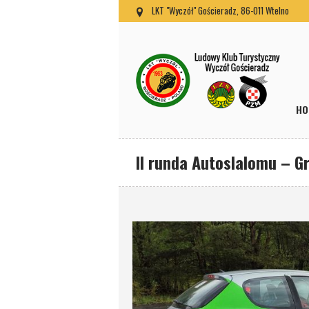
LKT "Wyczół" Gościeradz, 86-011 Wtelno
HO
II runda Autoslalomu – G