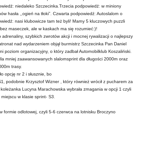
iedź: niedaleko Szczecinka.Trzecia podpowiedź: w miniony
ów hasła ,,ogień na tłoki”. Czwarta podpowiedź: Autoslalom o
wiedź: nasi klubowicze tam też byli! Mamy 5 kluczowych puzzli
 bez maseczek, ale w kaskach ma się rozumieć:)!
 adrenaliny, szybkich zwrotów akcji i mocnej rywalizacji o najlepszy
patronat nad wydarzeniem objął burmistrz Szczecinka Pan Daniel
i poziom organizacyjny, o który zadbał Automobilklub Koszaliński.
dla mniej zaawansowanych slalomsprint dla długości 2000m oraz
000m trasy.
opcję nr 2 i słusznie, bo
1, podobnie Krzysztof Wizner , który również wrócił z pucharem za
 koleżanka Lucyna Marachowska wybrała zmagania w opcji 1 czyli
 miejscu w klasie sprint- S3.
w formie odlotowej, czyli 5-6 czerwca na lotnisku Broczyno