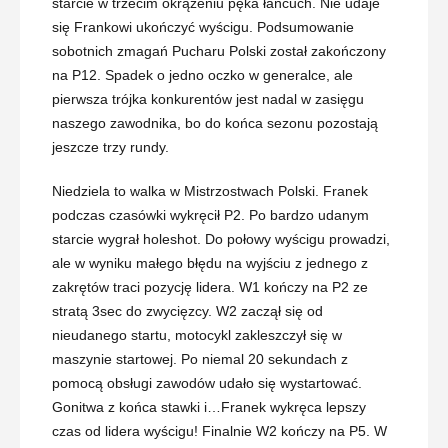
starcie w trzecim okrążeniu pęka łańcuch. Nie udaje
się Frankowi ukończyć wyścigu. Podsumowanie
sobotnich zmagań Pucharu Polski został zakończony
na P12. Spadek o jedno oczko w generalce, ale
pierwsza trójka konkurentów jest nadal w zasięgu
naszego zawodnika, bo do końca sezonu pozostają
jeszcze trzy rundy.
Niedziela to walka w Mistrzostwach Polski. Franek
podczas czasówki wykręcił P2. Po bardzo udanym
starcie wygrał holeshot. Do połowy wyścigu prowadzi,
ale w wyniku małego błędu na wyjściu z jednego z
zakrętów traci pozycję lidera. W1 kończy na P2 ze
stratą 3sec do zwycięzcy. W2 zaczął się od
nieudanego startu, motocykl zakleszczył się w
maszynie startowej. Po niemal 20 sekundach z
pomocą obsługi zawodów udało się wystartować.
Gonitwa z końca stawki i…Franek wykręca lepszy
czas od lidera wyścigu! Finalnie W2 kończy na P5. W