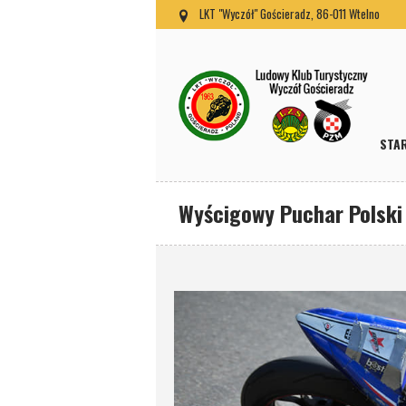
LKT "Wyczół" Gościeradz, 86-011 Wtelno
STA
Wyścigowy Puchar Polski