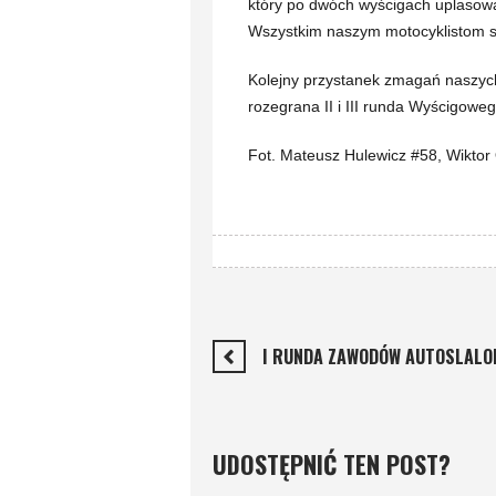
który po dwóch wyścigach uplasował
Wszystkim naszym motocyklistom s
Kolejny przystanek zmagań naszych
rozegrana II i III runda Wyścigowe
Fot. Mateusz Hulewicz #58, Wiktor
I RUNDA ZAWODÓW AUTOSLAL
UDOSTĘPNIĆ TEN POST?