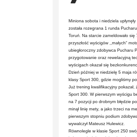
Miniona sobota i niedziela upłynęł
została rozegrana 1 runda Puchar
Toruń. Na starcie zameldowało się 
przyszłość wyścigów ,,małych” mot
ubiegłoroczny zdobywca Pucharu Po
przygotowanie oraz rewelacyjną tec
wyścigach okazał się bezkonkurenc
Dzień później w niedzielę 5 maja r
klasy Sport 300, gdzie mogliśmy p
Już trening kwalifikacyjny pokazał
Sport 300. W pierwszym wyścigu be
na 7 pozycji po drobnym błędzie p
minął linię mety, a jako trzeci na 
pierwszym stopniu podium zdobywaj
wywalczył Mateusz Hulewicz.
Równolegle w klasie Sport 250 swój 