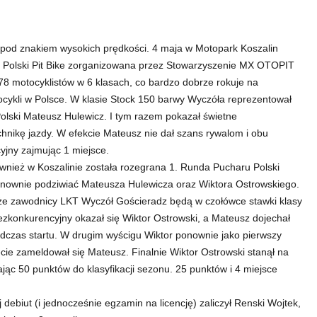
y pod znakiem wysokich prędkości. 4 maja w Motopark Koszalin
u Polski Pit Bike zorganizowana przez Stowarzyszenie MX OTOPIT
78 motocyklistów w 6 klasach, co bardzo dobrze rokuje na
ocykli w Polsce. W klasie Stock 150 barwy Wyczóła reprezentował
lski Mateusz Hulewicz. I tym razem pokazał świetne
hnikę jazdy. W efekcie Mateusz nie dał szans rywalom i obu
yjny zajmując 1 miejsce.
ównież w Koszalinie została rozegrana 1. Runda Pucharu Polski
onownie podziwiać Mateusza Hulewicza oraz Wiktora Ostrowskiego.
, że zawodnicy LKT Wyczół Gościeradz będą w czołówce stawki klasy
zkonkurencyjny okazał się Wiktor Ostrowski, a Mateusz dojechał
odczas startu. W drugim wyścigu Wiktor ponownie jako pierwszy
mecie zameldował się Mateusz. Finalnie Wiktor Ostrowski stanął na
ąc 50 punktów do klasyfikacji sezonu. 25 punktów i 4 miejsce
debiut (i jednocześnie egzamin na licencję) zaliczył Renski Wojtek,