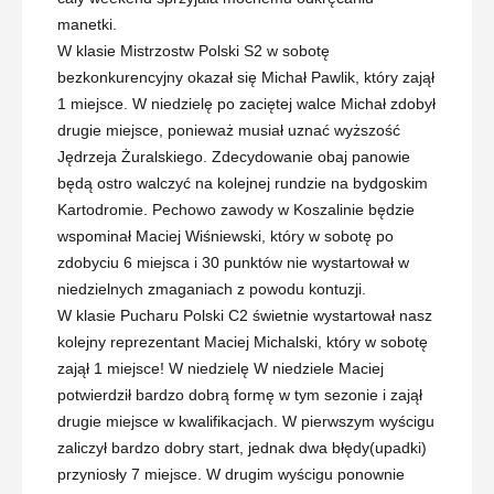
manetki.
W klasie Mistrzostw Polski S2 w sobotę
bezkonkurencyjny okazał się Michał Pawlik, który zajął
1 miejsce. W niedzielę po zaciętej walce Michał zdobył
drugie miejsce, ponieważ musiał uznać wyższość
Jędrzeja Żuralskiego. Zdecydowanie obaj panowie
będą ostro walczyć na kolejnej rundzie na bydgoskim
Kartodromie. Pechowo zawody w Koszalinie będzie
wspominał Maciej Wiśniewski, który w sobotę po
zdobyciu 6 miejsca i 30 punktów nie wystartował w
niedzielnych zmaganiach z powodu kontuzji.
W klasie Pucharu Polski C2 świetnie wystartował nasz
kolejny reprezentant Maciej Michalski, który w sobotę
zajął 1 miejsce! W niedzielę W niedziele Maciej
potwierdził bardzo dobrą formę w tym sezonie i zajął
drugie miejsce w kwalifikacjach. W pierwszym wyścigu
zaliczył bardzo dobry start, jednak dwa błędy(upadki)
przyniosły 7 miejsce. W drugim wyścigu ponownie