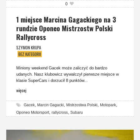
0
1 miejsce Marcina Gagackiego na 3
rundzie Oponeo Mistrzostw Polski
Rallycross
SZYMON KRUPA
BEZ KATEGORII
Miniony weekend Gacek może zaliczyć do bardzo
udanych. Nasz klubowicz wywalczył pierwsze miejsce w
klasie SuperCars i dorzucił 8 punktów...
więcej
,
,
,
,
Gacek
Marcin Gagacki
Mistrzostwa Polski
Motopark
,
,
Oponeo Motorsport
rallycross
Subaru