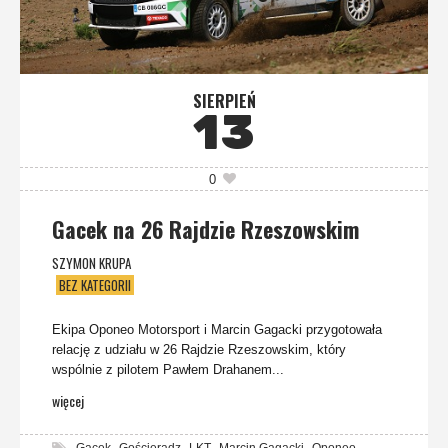
SIERPIEŃ
13
0
Gacek na 26 Rajdzie Rzeszowskim
SZYMON KRUPA
BEZ KATEGORII
Ekipa Oponeo Motorsport i Marcin Gagacki przygotowała
relację z udziału w 26 Rajdzie Rzeszowskim, który
wspólnie z pilotem Pawłem Drahanem...
więcej
,
,
,
,
Gacek
Gościeradz
LKT
Marcin Gagacki
Oponeo