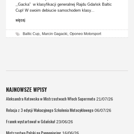
,,Gacka” w klasyfikacji generalnej Rajdu Gdańsk Baltic
Cup! W swoim debiucie samochodem klasy...
więcej
,
,
Baltic Cup
Marcin Gagacki
Oponeo Motorsport
NAJNOWSZE WPISY
Aleksandra Kotowska w Mistrzostwach Włoch Supermoto
21/07/26
Relacja z 3 edycji Wakacyjnego Szkolenia Motocyklowego
06/07/26
Franek wystartował w Gdańsku!
23/06/26
Mistrzostwa Polski na Pannoniaring
16/06/26