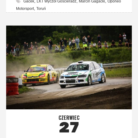
,
,
,
Gacek
LKT Wyczół Gościeradz
Marcin Gagacki
Oponeo
,
Motorsport
Toruń
CZERWIEC
27