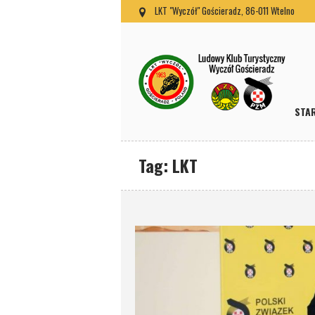
LKT "Wyczół" Gościeradz, 86-011 Wtelno
STA
Tag:
LKT