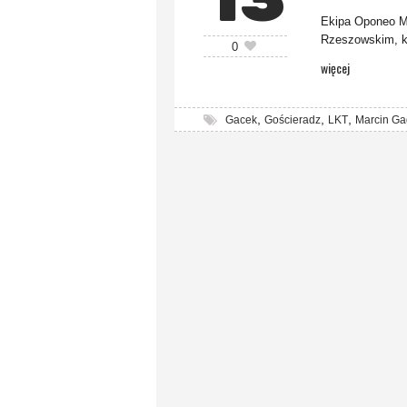
13
Ekipa Oponeo Mo
Rzeszowskim, kt
0
więcej
,
,
,
Gacek
Gościeradz
LKT
Marcin Ga