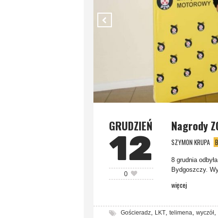
GRUDZIEŃ
Nagrody Z
12
SZYMON KRUPA
B
8 grudnia odby
Bydgoszczy. Wyd
0
więcej
,
,
,
,
Gościeradz
LKT
telimena
wyczół