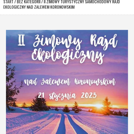
START
/
BEZ KATEGORII
/
II ZIMOWY TURYSTYCZNY SAMOCHODOWY RAJD
EKOLOGICZNY NAD ZALEWEM KORONOWSKIM