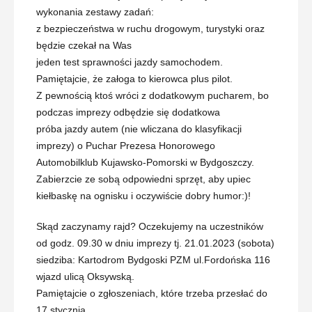
wykonania zestawy zadań:
z bezpieczeństwa w ruchu drogowym, turystyki oraz
będzie czekał na Was
jeden test sprawności jazdy samochodem.
Pamiętajcie, że załoga to kierowca plus pilot.
Z pewnością ktoś wróci z dodatkowym pucharem, bo
podczas imprezy odbędzie się dodatkowa
próba jazdy autem (nie wliczana do klasyfikacji
imprezy) o Puchar Prezesa Honorowego
Automobilklub Kujawsko-Pomorski w Bydgoszczy.
Zabierzcie ze sobą odpowiedni sprzęt, aby upiec
kiełbaskę na ognisku i oczywiście dobry humor:)!
Skąd zaczynamy rajd? Oczekujemy na uczestników
od godz. 09.30 w dniu imprezy tj. 21.01.2023 (sobota)
siedziba: Kartodrom Bydgoski PZM ul.Fordońska 116
wjazd ulicą Oksywską.
Pamiętajcie o zgłoszeniach, które trzeba przesłać do
17 stycznia.