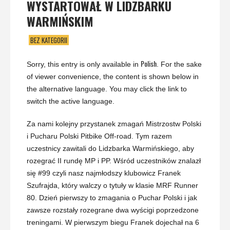
WYSTARTOWAŁ W LIDZBARKU
WARMIŃSKIM
BEZ KATEGORII
Polish
Sorry, this entry is only available in
. For the sake
of viewer convenience, the content is shown below in
the alternative language. You may click the link to
switch the active language.
Za nami kolejny przystanek zmagań Mistrzostw Polski
i Pucharu Polski Pitbike Off-road. Tym razem
uczestnicy zawitali do Lidzbarka Warmińskiego, aby
rozegrać II rundę MP i PP. Wśród uczestników znalazł
się #99 czyli nasz najmłodszy klubowicz Franek
Szufrajda, który walczy o tytuły w klasie MRF Runner
80. Dzień pierwszy to zmagania o Puchar Polski i jak
zawsze rozstały rozegrane dwa wyścigi poprzedzone
treningami. W pierwszym biegu Franek dojechał na 6