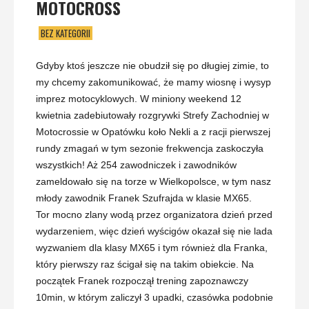
MOTOCROSS
BEZ KATEGORII
Gdyby ktoś jeszcze nie obudził się po długiej zimie, to
my chcemy zakomunikować, że mamy wiosnę i wysyp
imprez motocyklowych. W miniony weekend 12
kwietnia zadebiutowały rozgrywki Strefy Zachodniej w
Motocrossie w Opatówku koło Nekli a z racji pierwszej
rundy zmagań w tym sezonie frekwencja zaskoczyła
wszystkich! Aż 254 zawodniczek i zawodników
zameldowało się na torze w Wielkopolsce, w tym nasz
młody zawodnik Franek Szufrajda w klasie MX65.
Tor mocno zlany wodą przez organizatora dzień przed
wydarzeniem, więc dzień wyścigów okazał się nie lada
wyzwaniem dla klasy MX65 i tym również dla Franka,
który pierwszy raz ścigał się na takim obiekcie. Na
początek Franek rozpoczął trening zapoznawczy
10min, w którym zaliczył 3 upadki, czasówka podobnie