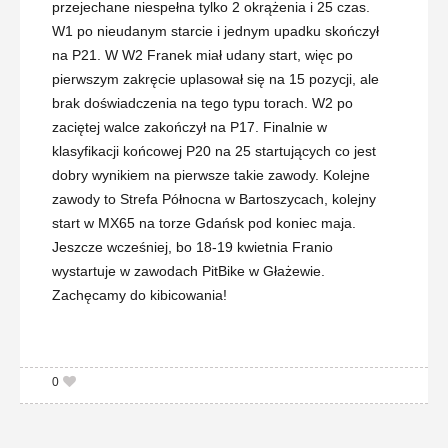
przejechane niespełna tylko 2 okrążenia i 25 czas.
W1 po nieudanym starcie i jednym upadku skończył
na P21. W W2 Franek miał udany start, więc po
pierwszym zakręcie uplasował się na 15 pozycji, ale
brak doświadczenia na tego typu torach. W2 po
zaciętej walce zakończył na P17. Finalnie w
klasyfikacji końcowej P20 na 25 startujących co jest
dobry wynikiem na pierwsze takie zawody. Kolejne
zawody to Strefa Północna w Bartoszycach, kolejny
start w MX65 na torze Gdańsk pod koniec maja.
Jeszcze wcześniej, bo 18-19 kwietnia Franio
wystartuje w zawodach PitBike w Głażewie.
Zachęcamy do kibicowania!
0