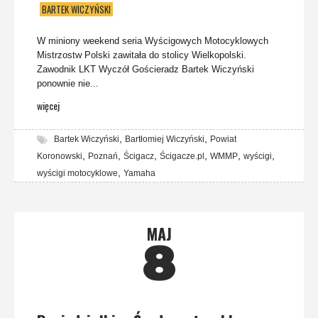
BARTEK WICZYŃSKI
W miniony weekend seria Wyścigowych Motocyklowych
Mistrzostw Polski zawitała do stolicy Wielkopolski.
Zawodnik LKT Wyczół Gościeradz Bartek Wiczyński
ponownie nie...
więcej
,
,
Bartek Wiczyński
Bartłomiej Wiczyński
Powiat
,
,
,
,
,
,
Koronowski
Poznań
Ścigacz
Ścigacze.pl
WMMP
wyścigi
,
wyścigi motocyklowe
Yamaha
MAJ
8