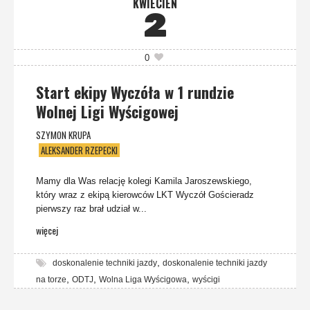
KWIECIEŃ
2
0
Start ekipy Wyczóła w 1 rundzie
Wolnej Ligi Wyścigowej
SZYMON KRUPA
ALEKSANDER RZEPECKI
Mamy dla Was relację kolegi Kamila Jaroszewskiego,
który wraz z ekipą kierowców LKT Wyczół Gościeradz
pierwszy raz brał udział w...
więcej
,
doskonalenie techniki jazdy
doskonalenie techniki jazdy
,
,
,
na torze
ODTJ
Wolna Liga Wyścigowa
wyścigi