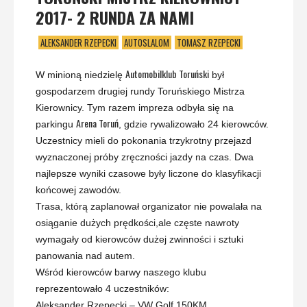
2017- 2 RUNDA ZA NAMI
ALEKSANDER RZEPECKI
AUTOSLALOM
TOMASZ RZEPECKI
Automobilklub Toruński
W minioną niedzielę
był
gospodarzem drugiej rundy Toruńskiego Mistrza
Kierownicy. Tym razem impreza odbyła się na
Arena Toruń
parkingu
, gdzie rywalizowało 24 kierowców.
Uczestnicy mieli do pokonania trzykrotny przejazd
wyznaczonej próby zręczności jazdy na czas. Dwa
najlepsze wyniki czasowe były liczone do klasyfikacji
końcowej zawodów.
Trasa, którą zaplanował organizator nie powalała na
osiąganie dużych
prędkości,ale częste nawroty
wymagały od kierowców dużej zwinności i sztuki
panowania nad autem.
Wśród kierowców barwy naszego klubu
reprezentowało 4 uczestników:
Aleksander Rzepecki – VW Golf 150KM