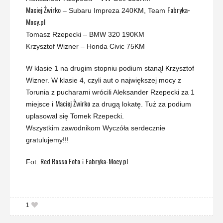
Maciej Żwirko
Fabryka-
– Subaru Impreza 240KM, Team
Mocy.pl
Tomasz Rzepecki – BMW 320 190KM
Krzysztof Wizner – Honda Civic 75KM
W klasie 1 na drugim stopniu podium stanął Krzysztof
Wizner. W klasie 4, czyli aut o największej mocy z
Torunia z pucharami wrócili Aleksander Rzepecki za 1
Maciej Żwirko
miejsce i
za drugą lokatę. Tuż za podium
uplasował się Tomek Rzepecki.
Wszystkim zawodnikom Wyczóła serdecznie
gratulujemy!!!
Red Rosso Foto
Fabryka-Mocy.pl
Fot.
i
1