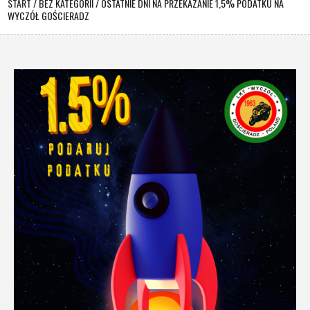
START
/
BEZ KATEGORII
/
OSTATNIE DNI NA PRZEKAZANIE 1,5% PODATKU NA
WYCZÓŁ GOŚCIERADZ