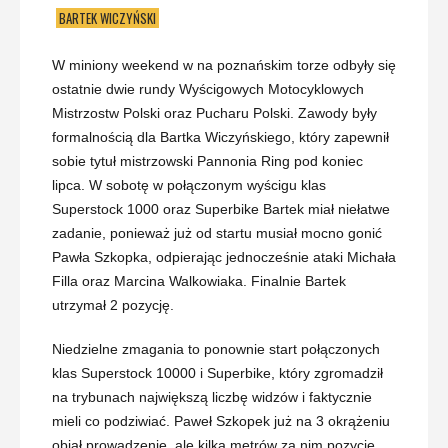
BARTEK WICZYŃSKI
W miniony weekend w na poznańskim torze odbyły się
ostatnie dwie rundy Wyścigowych Motocyklowych
Mistrzostw Polski oraz Pucharu Polski. Zawody były
formalnością dla Bartka Wiczyńskiego, który zapewnił
sobie tytuł mistrzowski Pannonia Ring pod koniec
lipca. W sobotę w połączonym wyścigu klas
Superstock 1000 oraz Superbike Bartek miał niełatwe
zadanie, ponieważ już od startu musiał mocno gonić
Pawła Szkopka, odpierając jednocześnie ataki Michała
Filla oraz Marcina Walkowiaka. Finalnie Bartek
utrzymał 2 pozycję.
Niedzielne zmagania to ponownie start połączonych
klas Superstock 10000 i Superbike, który zgromadził
na trybunach największą liczbę widzów i faktycznie
mieli co podziwiać. Paweł Szkopek już na 3 okrążeniu
objął prowadzenie, ale kilka metrów za nim pozycję