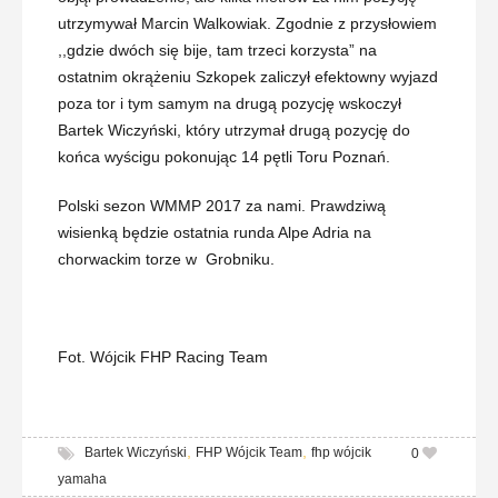
utrzymywał Marcin Walkowiak. Zgodnie z przysłowiem
,,gdzie dwóch się bije, tam trzeci korzysta” na
ostatnim okrążeniu Szkopek zaliczył efektowny wyjazd
poza tor i tym samym na drugą pozycję wskoczył
Bartek Wiczyński, który utrzymał drugą pozycję do
końca wyścigu pokonując 14 pętli Toru Poznań.
Polski sezon WMMP 2017 za nami. Prawdziwą
wisienką będzie ostatnia runda Alpe Adria na
chorwackim torze w Grobniku.
Fot. Wójcik FHP Racing Team
,
,
Bartek Wiczyński
FHP Wójcik Team
fhp wójcik
0
yamaha