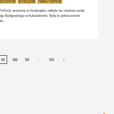
ER RZEPECKI
AUTOSLALOM
TOMASZ RZEPECKI
\n\r\n11 września w Grudziądzu odbyła sie ostatnia runda
gu Bydgoskiego w Autoslalomie. Była to jednocześnie
ła...
99
100
101
…
103
>