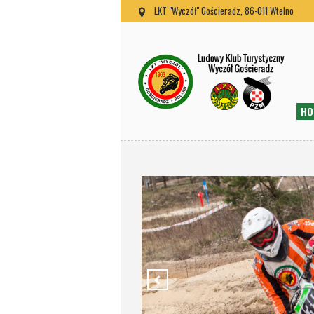
LKT "Wyczół" Gościeradz, 86-011 Wtelno
HO