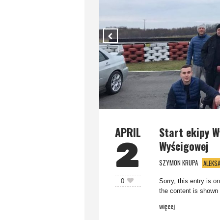
APRIL
Start ekipy W
2
Wyścigowej
SZYMON KRUPA
ALEKS
Sorry, this entry is o
0
the content is shown 
więcej