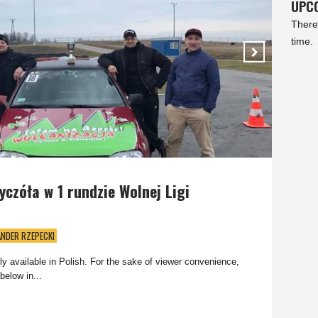
UPCO
There
time.
yczóła w 1 rundzie Wolnej Ligi
ANDER RZEPECKI
nly available in Polish. For the sake of viewer convenience,
below in...