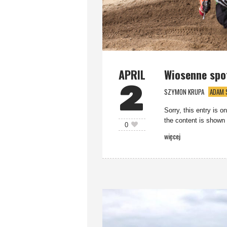
APRIL
Wiosenne spo
2
SZYMON KRUPA
ADAM 
Sorry, this entry is o
the content is shown 
0
więcej