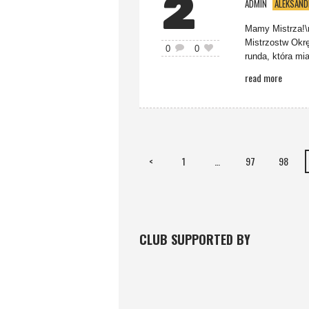
2
ADMIN
ALEKSAND
Mamy Mistrza!\r
Mistrzostw Okrę
0
0
runda, która mia
read more
<
1
…
97
98
CLUB SUPPORTED BY