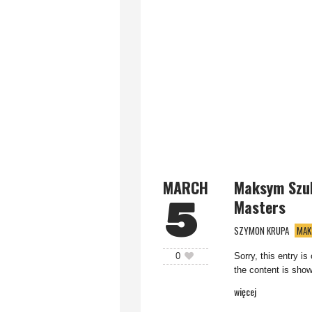
MARCH
Maksym Szul
5
Masters
SZYMON KRUPA
MAK
Sorry, this entry i
0
the content is show
więcej